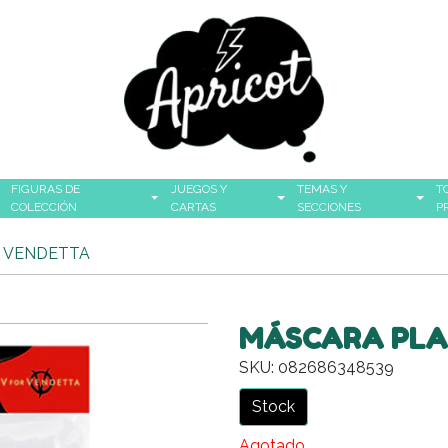
FIGURAS DE
JUEGOS Y
TEMAS Y
T
COLECCIÓN
CARTAS
SECCIONES
P
E VENDETTA
MÁSCARA PLA
SKU: 082686348539
Stock
Agotado.