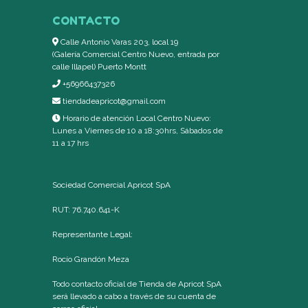
CONTACTO
Calle Antonio Varas 203, local 19
(Galería Comercial Centro Nuevo, entrada por
calle Illapel) Puerto Montt
+56966437326
tiendadeapricot@gmail.com
Horario de atención Local Centro Nuevo:
Lunes a Viernes de 10 a 18:30hrs, Sábados de
11 a 17 hrs
Sociedad Comercial Apricot SpA
RUT: 76.740.641-K
Representante Legal:
Rocío Grandón Meza
Todo contacto oficial de Tienda de Apricot SpA
será llevado a cabo a través de su cuenta de