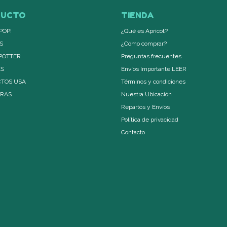
DUCTO
TIENDA
POP!
¿Qué es Apricot?
S
¿Cómo comprar?
POTTER
Preguntas frecuentes
ES
Envíos Importante LEER
TOS USA
Términos y condiciones
ERAS
Nuestra Ubicación
Repartos y Envíos
Política de privacidad
Contacto