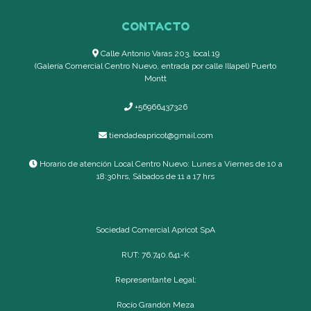
CONTACTO
Calle Antonio Varas 203, local 19
(Galería Comercial Centro Nuevo, entrada por calle Illapel) Puerto
Montt
+56966437326
tiendadeapricot@gmail.com
Horario de atención Local Centro Nuevo: Lunes a Viernes de 10 a
18:30hrs, Sábados de 11 a 17 hrs
Sociedad Comercial Apricot SpA
RUT: 76.740.641-K
Representante Legal:
Rocío Grandón Meza