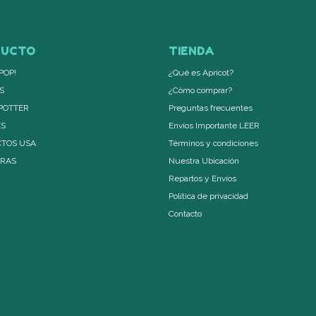
DUCTO
TIENDA
POP!
¿Qué es Apricot?
S
¿Cómo comprar?
POTTER
Preguntas frecuentes
ES
Envíos Importante LEER
TOS USA
Términos y condiciones
ERAS
Nuestra Ubicación
Repartos y Envíos
Política de privacidad
Contacto