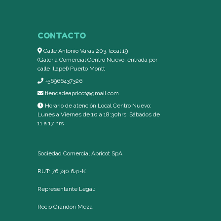
CONTACTO
Calle Antonio Varas 203, local 19
(Galería Comercial Centro Nuevo, entrada por
calle Illapel) Puerto Montt
+56966437326
tiendadeapricot@gmail.com
Horario de atención Local Centro Nuevo:
Lunes a Viernes de 10 a 18:30hrs, Sábados de
11 a 17 hrs
Sociedad Comercial Apricot SpA
RUT: 76.740.641-K
Representante Legal:
Rocío Grandón Meza