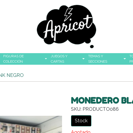
FIGURAS DE
JUEGOS Y
TEMAS Y
T
COLECCIÓN
CARTAS
SECCIONES
P
NK NEGRO
MONEDERO BL
SKU: PRODUCTO086
Stock
Agotado.