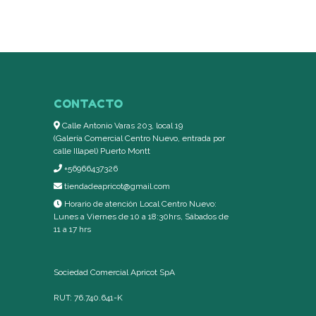
CONTACTO
Calle Antonio Varas 203, local 19
(Galería Comercial Centro Nuevo, entrada por
calle Illapel) Puerto Montt
+56966437326
tiendadeapricot@gmail.com
Horario de atención Local Centro Nuevo:
Lunes a Viernes de 10 a 18:30hrs, Sábados de
11 a 17 hrs
Sociedad Comercial Apricot SpA
RUT: 76.740.641-K