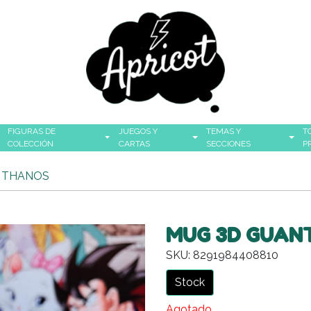
FIGURAS DE
JUEGOS Y
TEMAS Y
T
COLECCIÓN
CARTAS
SECCIONES
P
 THANOS
MUG 3D GUAN
SKU: 8291984408810
Stock
Agotado.