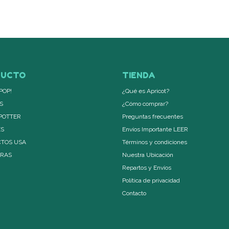
DUCTO
TIENDA
POP!
¿Qué es Apricot?
S
¿Cómo comprar?
POTTER
Preguntas frecuentes
ES
Envíos Importante LEER
TOS USA
Términos y condiciones
ERAS
Nuestra Ubicación
Repartos y Envíos
Política de privacidad
Contacto