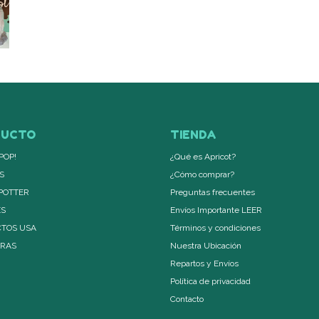
DUCTO
TIENDA
POP!
¿Qué es Apricot?
S
¿Cómo comprar?
POTTER
Preguntas frecuentes
ES
Envíos Importante LEER
TOS USA
Términos y condiciones
ERAS
Nuestra Ubicación
Repartos y Envíos
Política de privacidad
Contacto