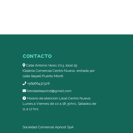
CONTACTO
Calle Antonio Varas 203, local 19
(Galería Comercial Centro Nuevo, entrada por
calle Illapel) Puerto Montt
+56966437326
tiendadeapricot@gmail.com
Horario de atención Local Centro Nuevo:
Lunes a Viernes de 10 a 18:30hrs, Sábados de
11 a 17 hrs
Sociedad Comercial Apricot SpA