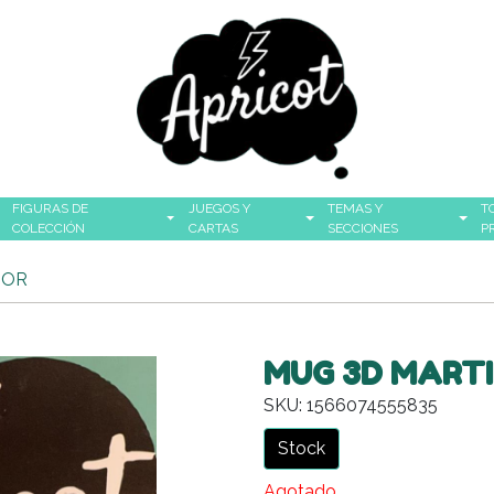
FIGURAS DE
JUEGOS Y
TEMAS Y
T
COLECCIÓN
CARTAS
SECCIONES
P
HOR
MUG 3D MART
SKU: 1566074555835
Stock
Agotado.