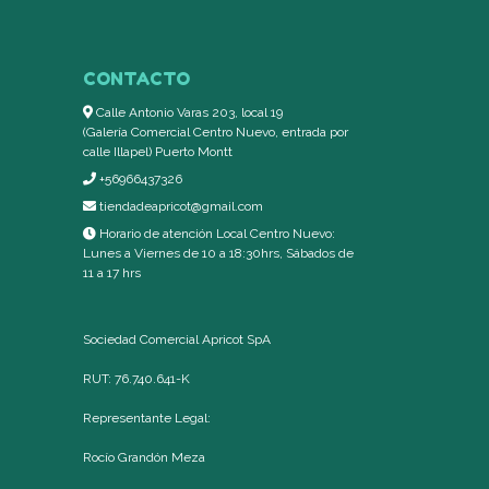
CONTACTO
Calle Antonio Varas 203, local 19
(Galería Comercial Centro Nuevo, entrada por
calle Illapel) Puerto Montt
+56966437326
tiendadeapricot@gmail.com
Horario de atención Local Centro Nuevo:
Lunes a Viernes de 10 a 18:30hrs, Sábados de
11 a 17 hrs
Sociedad Comercial Apricot SpA
RUT: 76.740.641-K
Representante Legal:
Rocío Grandón Meza