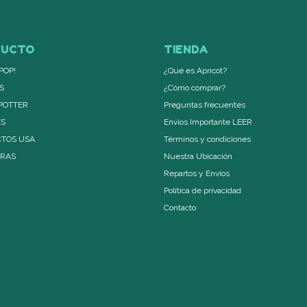
DUCTO
TIENDA
POP!
¿Qué es Apricot?
S
¿Cómo comprar?
POTTER
Preguntas frecuentes
ES
Envíos Importante LEER
TOS USA
Términos y condiciones
ERAS
Nuestra Ubicación
Repartos y Envíos
Política de privacidad
Contacto