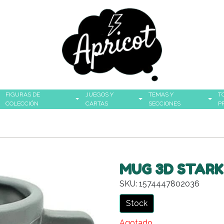
FIGURAS DE
JUEGOS Y
TEMAS Y
T
COLECCIÓN
CARTAS
SECCIONES
P
MUG 3D STARK
SKU: 1574447802036
Stock
Agotado.