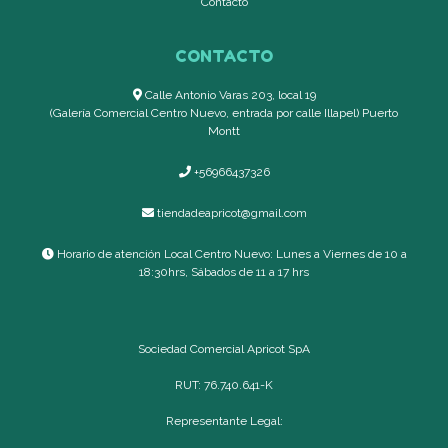
Contacto
CONTACTO
Calle Antonio Varas 203, local 19
(Galería Comercial Centro Nuevo, entrada por calle Illapel) Puerto
Montt
+56966437326
tiendadeapricot@gmail.com
Horario de atención Local Centro Nuevo: Lunes a Viernes de 10 a
18:30hrs, Sábados de 11 a 17 hrs
Sociedad Comercial Apricot SpA
RUT: 76.740.641-K
Representante Legal: