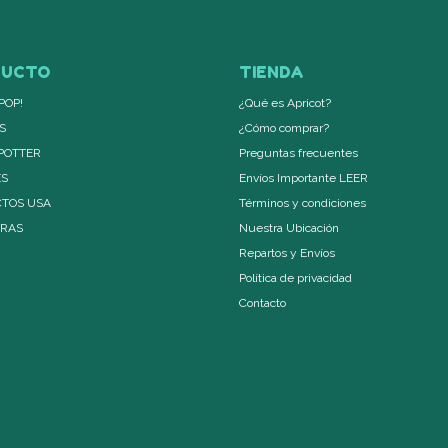
DUCTO
TIENDA
POP!
¿Qué es Apricot?
S
¿Cómo comprar?
POTTER
Preguntas frecuentes
ES
Envíos Importante LEER
TOS USA
Términos y condiciones
ERAS
Nuestra Ubicación
Repartos y Envíos
Política de privacidad
Contacto