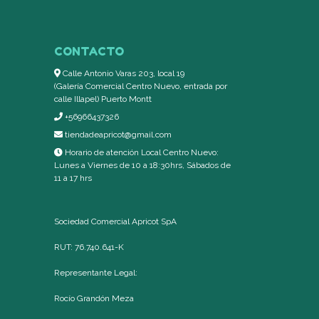
CONTACTO
Calle Antonio Varas 203, local 19
(Galería Comercial Centro Nuevo, entrada por
calle Illapel) Puerto Montt
+56966437326
tiendadeapricot@gmail.com
Horario de atención Local Centro Nuevo:
Lunes a Viernes de 10 a 18:30hrs, Sábados de
11 a 17 hrs
Sociedad Comercial Apricot SpA
RUT: 76.740.641-K
Representante Legal:
Rocío Grandón Meza