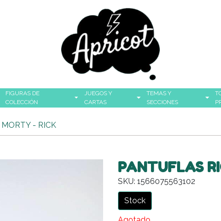
FIGURAS DE
JUEGOS Y
TEMAS Y
T
COLECCIÓN
CARTAS
SECCIONES
P
 MORTY - RICK
PANTUFLAS RI
SKU: 1566075563102
Stock
Agotado.