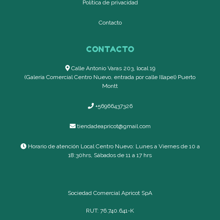
Política de privacidad
Contacto
CONTACTO
Calle Antonio Varas 203, local 19
(Galería Comercial Centro Nuevo, entrada por calle Illapel) Puerto
Montt
+56966437326
tiendadeapricot@gmail.com
Horario de atención Local Centro Nuevo: Lunes a Viernes de 10 a
18:30hrs, Sábados de 11 a 17 hrs
Sociedad Comercial Apricot SpA
RUT: 76.740.641-K