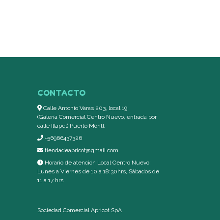
CONTACTO
Calle Antonio Varas 203, local 19
(Galería Comercial Centro Nuevo, entrada por
calle Illapel) Puerto Montt
+56966437326
tiendadeapricot@gmail.com
Horario de atención Local Centro Nuevo:
Lunes a Viernes de 10 a 18:30hrs, Sábados de
11 a 17 hrs
Sociedad Comercial Apricot SpA