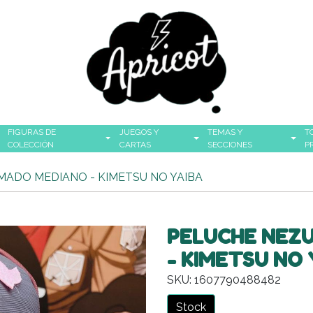
FIGURAS DE
JUEGOS Y
TEMAS Y
T
COLECCIÓN
CARTAS
SECCIONES
P
ADO MEDIANO - KIMETSU NO YAIBA
PELUCHE NEZ
- KIMETSU NO 
SKU: 1607790488482
Stock