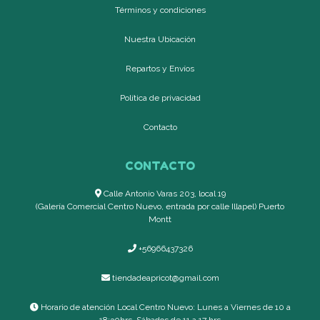
Términos y condiciones
Nuestra Ubicación
Repartos y Envíos
Política de privacidad
Contacto
CONTACTO
Calle Antonio Varas 203, local 19
(Galería Comercial Centro Nuevo, entrada por calle Illapel) Puerto
Montt
+56966437326
tiendadeapricot@gmail.com
Horario de atención Local Centro Nuevo: Lunes a Viernes de 10 a
18:30hrs, Sábados de 11 a 17 hrs