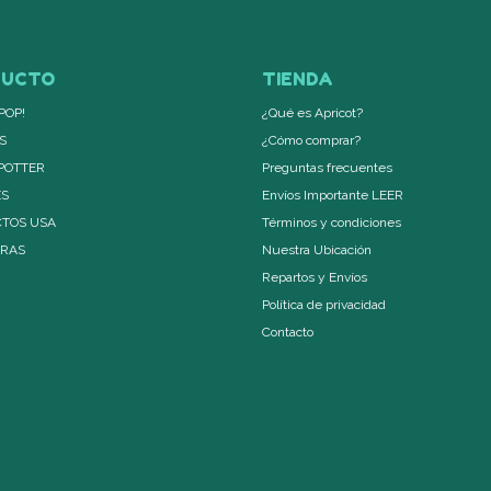
DUCTO
TIENDA
POP!
¿Qué es Apricot?
S
¿Cómo comprar?
POTTER
Preguntas frecuentes
ES
Envíos Importante LEER
TOS USA
Términos y condiciones
ERAS
Nuestra Ubicación
Repartos y Envíos
Política de privacidad
Contacto