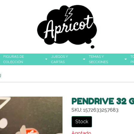
FIGURAS DE
JUEGOS Y
TEMAS Y
T
COLECCIÓN
CARTAS
SECCIONES
P
U
PENDRIVE 32 
SKU: 1572633257683
Stock
Agotado.