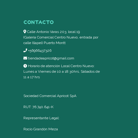
CONTACTO
Calle Antonio Varas 203, local 19
(Galería Comercial Centro Nuevo, entrada por
calle Illapel) Puerto Montt
+56966437326
tiendadeapricot@gmail.com
Horario de atención Local Centro Nuevo:
Lunes a Viernes de 10 a 18:30hrs, Sábados de
11 a 17 hrs
Sociedad Comercial Apricot SpA
RUT: 76.740.641-K
Representante Legal:
Rocío Grandón Meza