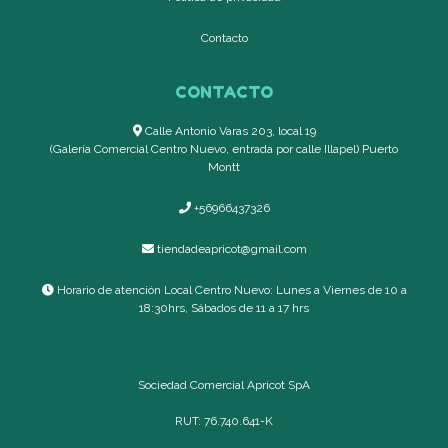
Contacto
CONTACTO
Calle Antonio Varas 203, local 19
(Galería Comercial Centro Nuevo, entrada por calle Illapel) Puerto
Montt
+56966437326
tiendadeapricot@gmail.com
Horario de atención Local Centro Nuevo: Lunes a Viernes de 10 a
18:30hrs, Sábados de 11 a 17 hrs
Sociedad Comercial Apricot SpA
RUT: 76.740.641-K