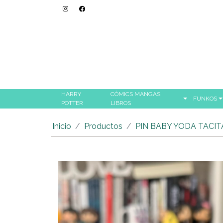
HARRY
CÓMICS MANGAS
FUNKOS
POTTER
LIBROS
Inicio
Productos
PIN BABY YODA TACI