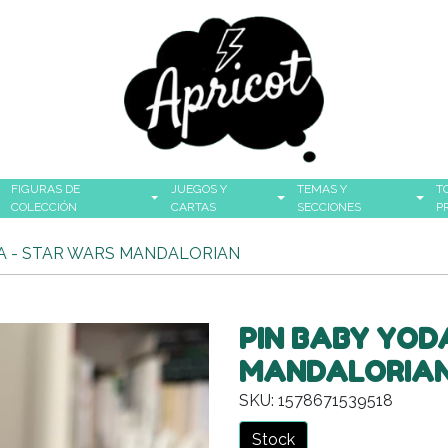
FIGURAS DE
JUEGOS Y
TEMAS Y
T
COLECCIÓN
CARTAS
SECCIONES
P
TA - STAR WARS MANDALORIAN
PIN BABY YOD
MANDALORIA
SKU: 1578671539518
Stock