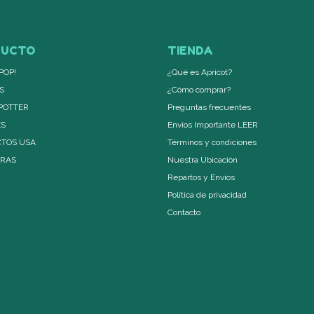
DUCTO
TIENDA
POP!
¿Qué es Apricot?
S
¿Cómo comprar?
POTTER
Preguntas frecuentes
ES
Envíos Importante LEER
TOS USA
Términos y condiciones
ERAS
Nuestra Ubicación
Repartos y Envíos
Política de privacidad
Contacto