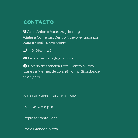
CONTACTO
Calle Antonio Varas 203, local 19
(Galería Comercial Centro Nuevo, entrada por
calle Illapel) Puerto Montt
+56966437326
tiendadeapricot@gmail.com
Horario de atención Local Centro Nuevo:
Lunes a Viernes de 10 a 18:30hrs, Sábados de
11 a 17 hrs
Sociedad Comercial Apricot SpA
RUT: 76.740.641-K
Representante Legal:
Rocío Grandón Meza