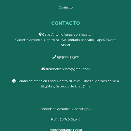
Contacto
CONTACTO
Calle Antonio Varas 203, local 19
(Galería Comercial Centro Nuevo, entrada por calle Illapel) Puerto
Montt
+56966437326
tiendadeapricot@gmail.com
Horario de atención Local Centro Nuevo: Lunes a Viernes de 10 a
18:30hrs, Sábados de 11 a 17 hrs
Sociedad Comercial Apricot SpA
RUT: 76.740.641-K
Representante Legal: