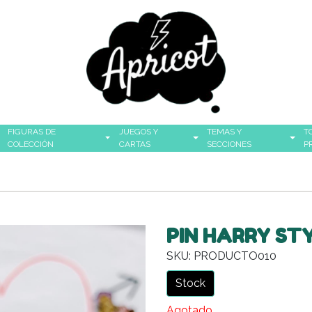
FIGURAS DE
JUEGOS Y
TEMAS Y
T
COLECCIÓN
CARTAS
SECCIONES
P
PIN HARRY ST
SKU: PRODUCTO010
Stock
Agotado.