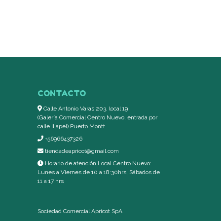
CONTACTO
Calle Antonio Varas 203, local 19
(Galería Comercial Centro Nuevo, entrada por
calle Illapel) Puerto Montt
+56966437326
tiendadeapricot@gmail.com
Horario de atención Local Centro Nuevo:
Lunes a Viernes de 10 a 18:30hrs, Sábados de
11 a 17 hrs
Sociedad Comercial Apricot SpA