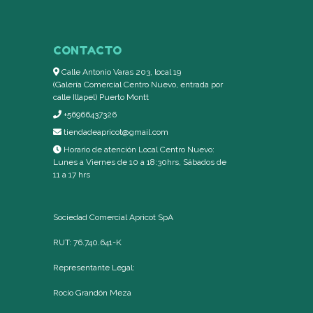
CONTACTO
Calle Antonio Varas 203, local 19
(Galería Comercial Centro Nuevo, entrada por
calle Illapel) Puerto Montt
+56966437326
tiendadeapricot@gmail.com
Horario de atención Local Centro Nuevo:
Lunes a Viernes de 10 a 18:30hrs, Sábados de
11 a 17 hrs
Sociedad Comercial Apricot SpA
RUT: 76.740.641-K
Representante Legal:
Rocío Grandón Meza