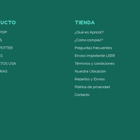
DUCTO
TIENDA
POP!
¿Qué es Apricot?
S
¿Cómo comprar?
POTTER
Preguntas frecuentes
ES
Envíos Importante LEER
TOS USA
Términos y condiciones
ERAS
Nuestra Ubicación
Repartos y Envíos
Política de privacidad
Contacto