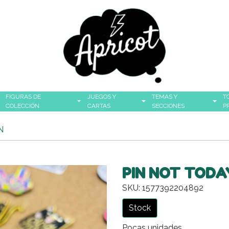
FIGURAS DE
JUEGOS Y
TEMAS Y
T
COLECCIÓN
CARTAS
SECCIONES
P
N
PIN NOT TODA
SKU: 1577392204892
Stock
Pocas unidades.