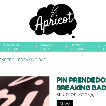
FIGURAS DE
JUEGOS Y
TEMAS Y
T
COLECCIÓN
CARTAS
SECCIONES
P
ENBERG - BREAKING BAD
PIN PRENDEDO
BREAKING BA
SKU: PRODUCTO479
Stock