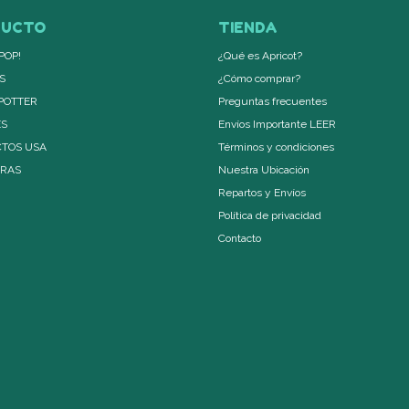
DUCTO
TIENDA
POP!
¿Qué es Apricot?
S
¿Cómo comprar?
POTTER
Preguntas frecuentes
ES
Envíos Importante LEER
TOS USA
Términos y condiciones
ERAS
Nuestra Ubicación
Repartos y Envíos
Política de privacidad
Contacto