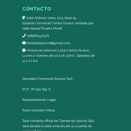
CONTACTO
Calle Antonio Varas 203, local 19
(Galería Comercial Centro Nuevo, entrada por
calle Illapel) Puerto Montt
+56966437326
tiendadeapricot@gmail.com
Horario de atención Local Centro Nuevo:
Lunes a Viernes de 10 a 18:30hrs, Sábados de
11 a 17 hrs
Sociedad Comercial Apricot SpA
RUT: 76.740.641-K
Representante Legal:
Rocío Grandón Meza
Todo contacto oficial de Tienda de Apricot SpA
será llevado a cabo a través de su cuenta de