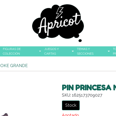
FIGURAS DE
JUEGOS Y
TEMAS Y
T
COLECCIÓN
CARTAS
SECCIONES
P
NOKE GRANDE
PIN PRINCES
SKU: 1625173709027
Stock
Agotado.