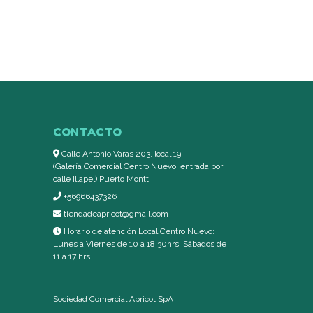
CONTACTO
Calle Antonio Varas 203, local 19
(Galería Comercial Centro Nuevo, entrada por
calle Illapel) Puerto Montt
+56966437326
tiendadeapricot@gmail.com
Horario de atención Local Centro Nuevo:
Lunes a Viernes de 10 a 18:30hrs, Sábados de
11 a 17 hrs
Sociedad Comercial Apricot SpA