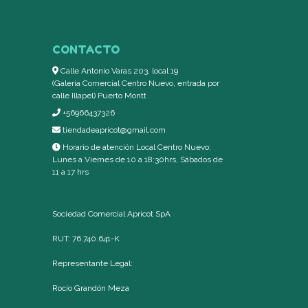
CONTACTO
Calle Antonio Varas 203, local 19
(Galería Comercial Centro Nuevo, entrada por
calle Illapel) Puerto Montt
+56966437326
tiendadeapricot@gmail.com
Horario de atención Local Centro Nuevo:
Lunes a Viernes de 10 a 18:30hrs, Sábados de
11 a 17 hrs
Sociedad Comercial Apricot SpA
RUT: 76.740.641-K
Representante Legal:
Rocío Grandón Meza