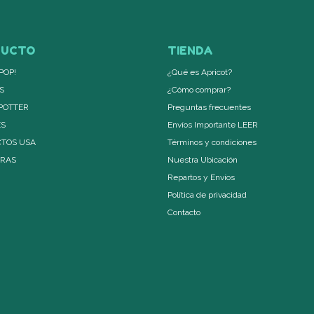
DUCTO
TIENDA
POP!
¿Qué es Apricot?
S
¿Cómo comprar?
POTTER
Preguntas frecuentes
ES
Envíos Importante LEER
TOS USA
Términos y condiciones
ERAS
Nuestra Ubicación
Repartos y Envíos
Política de privacidad
Contacto