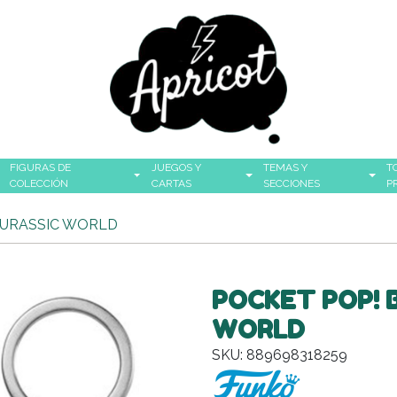
FIGURAS DE
JUEGOS Y
TEMAS Y
T
COLECCIÓN
CARTAS
SECCIONES
P
 JURASSIC WORLD
POCKET POP! B
WORLD
SKU: 889698318259