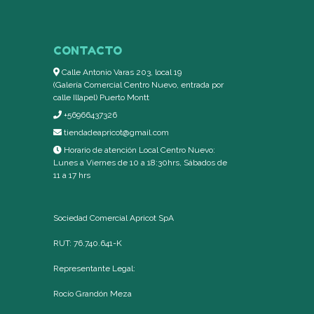
CONTACTO
Calle Antonio Varas 203, local 19
(Galería Comercial Centro Nuevo, entrada por
calle Illapel) Puerto Montt
+56966437326
tiendadeapricot@gmail.com
Horario de atención Local Centro Nuevo:
Lunes a Viernes de 10 a 18:30hrs, Sábados de
11 a 17 hrs
Sociedad Comercial Apricot SpA
RUT: 76.740.641-K
Representante Legal:
Rocío Grandón Meza