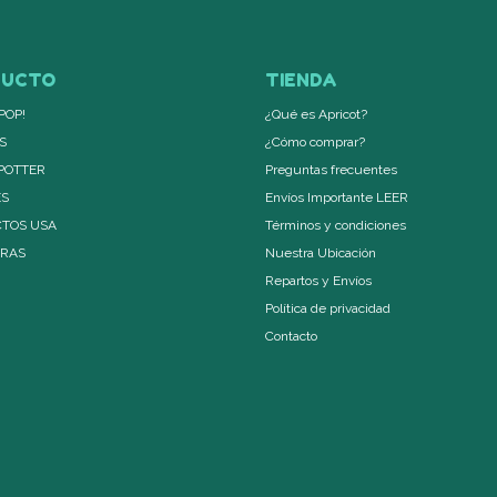
DUCTO
TIENDA
POP!
¿Qué es Apricot?
S
¿Cómo comprar?
POTTER
Preguntas frecuentes
ES
Envíos Importante LEER
TOS USA
Términos y condiciones
ERAS
Nuestra Ubicación
Repartos y Envíos
Política de privacidad
Contacto