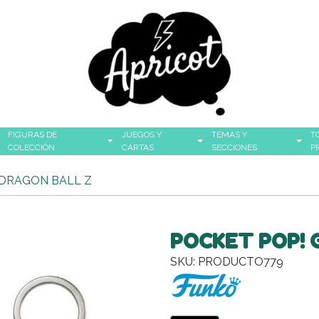
FIGURAS DE
JUEGOS Y
TEMAS Y
T
COLECCIÓN
CARTAS
SECCIONES
P
 DRAGON BALL Z
POCKET POP! 
SKU: PRODUCTO779