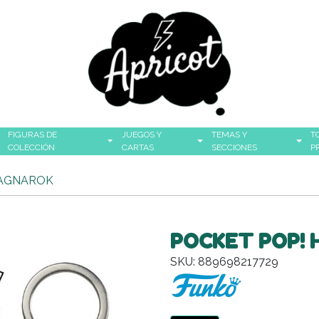
FIGURAS DE
JUEGOS Y
TEMAS Y
T
COLECCIÓN
CARTAS
SECCIONES
P
RAGNAROK
POCKET POP!
SKU: 889698217729