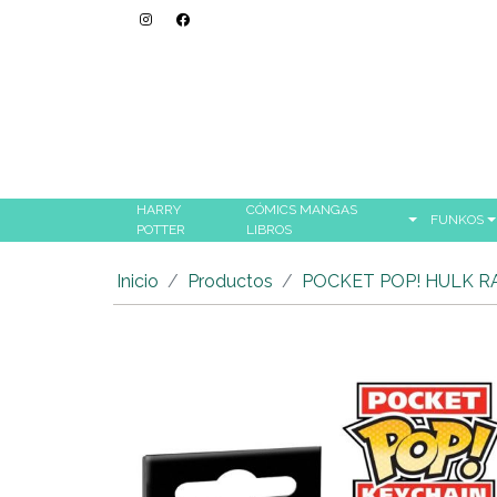
HARRY
CÓMICS MANGAS
FUNKOS
POTTER
LIBROS
Inicio
Productos
POCKET POP! HULK 