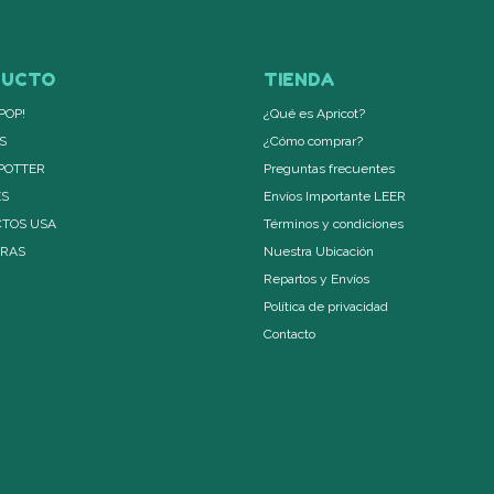
DUCTO
TIENDA
POP!
¿Qué es Apricot?
S
¿Cómo comprar?
POTTER
Preguntas frecuentes
ES
Envíos Importante LEER
TOS USA
Términos y condiciones
ERAS
Nuestra Ubicación
Repartos y Envíos
Política de privacidad
Contacto