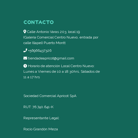
CONTACTO
Calle Antonio Varas 203, local 19
(Galería Comercial Centro Nuevo, entrada por
calle Illapel) Puerto Montt
+56966437326
tiendadeapricot@gmail.com
Horario de atención Local Centro Nuevo:
Lunes a Viernes de 10 a 18:30hrs, Sábados de
11 a 17 hrs
Sociedad Comercial Apricot SpA
RUT: 76.740.641-K
Representante Legal:
Rocío Grandón Meza