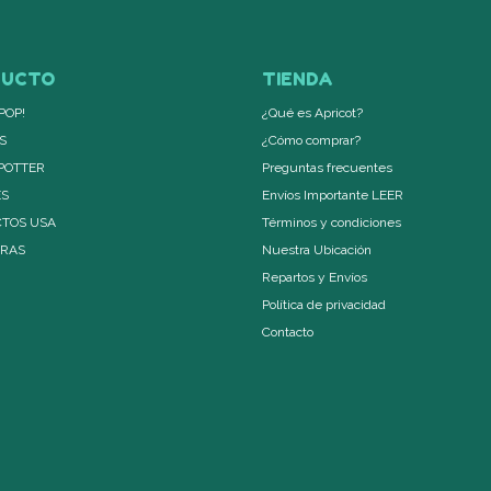
DUCTO
TIENDA
POP!
¿Qué es Apricot?
S
¿Cómo comprar?
POTTER
Preguntas frecuentes
ES
Envíos Importante LEER
TOS USA
Términos y condiciones
ERAS
Nuestra Ubicación
Repartos y Envíos
Política de privacidad
Contacto