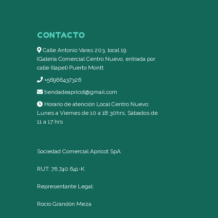
CONTACTO
Calle Antonio Varas 203, local 19
(Galería Comercial Centro Nuevo, entrada por
calle Illapel) Puerto Montt
+56966437326
tiendadeapricot@gmail.com
Horario de atención Local Centro Nuevo:
Lunes a Viernes de 10 a 18:30hrs, Sábados de
11 a 17 hrs
Sociedad Comercial Apricot SpA
RUT: 76.740.641-K
Representante Legal:
Rocío Grandón Meza