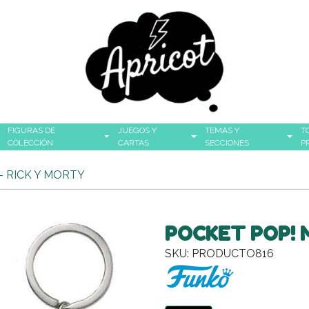
FIGURAS DE
JUEGOS Y
TEMAS Y
T
COLECCIÓN
CARTAS
SECCIONES
P
- RICK Y MORTY
POCKET POP! 
SKU: PRODUCTO816