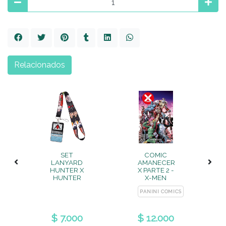
Relacionados
SET
COMIC
LANYARD
AMANECER
HUNTER X
X PARTE 2 -
HUNTER
X-MEN
CS
PANINI COMICS
$ 7.000
$ 12.000