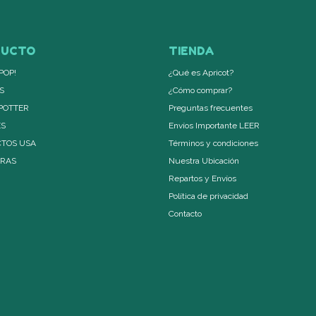
DUCTO
TIENDA
POP!
¿Qué es Apricot?
S
¿Cómo comprar?
POTTER
Preguntas frecuentes
ES
Envíos Importante LEER
TOS USA
Términos y condiciones
ERAS
Nuestra Ubicación
Repartos y Envíos
Política de privacidad
Contacto