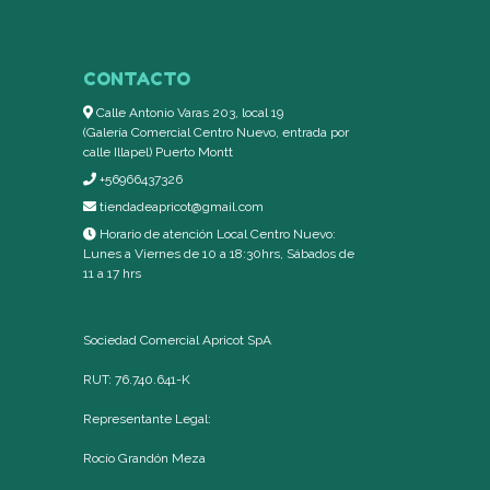
CONTACTO
Calle Antonio Varas 203, local 19
(Galería Comercial Centro Nuevo, entrada por
calle Illapel) Puerto Montt
+56966437326
tiendadeapricot@gmail.com
Horario de atención Local Centro Nuevo:
Lunes a Viernes de 10 a 18:30hrs, Sábados de
11 a 17 hrs
Sociedad Comercial Apricot SpA
RUT: 76.740.641-K
Representante Legal:
Rocío Grandón Meza