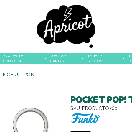
FIGURAS DE
JUEGOS Y
TEMAS Y
T
COLECCIÓN
CARTAS
SECCIONES
P
GE OF ULTRON
POCKET POP! 
SKU: PRODUCTO760