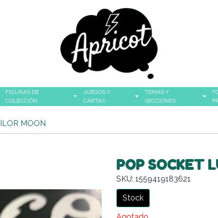
FIGURAS DE
JUEGOS Y
TEMAS Y
T
COLECCIÓN
CARTAS
SECCIONES
P
AILOR MOON
POP SOCKET 
SKU: 1559419183621
Stock
Agotado.