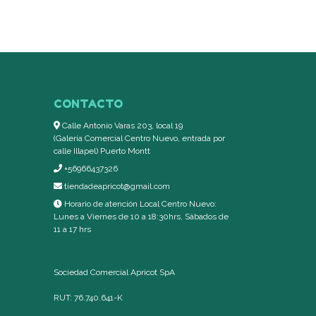
CONTACTO
Calle Antonio Varas 203, local 19
(Galería Comercial Centro Nuevo, entrada por
calle Illapel) Puerto Montt
+56966437326
tiendadeapricot@gmail.com
Horario de atención Local Centro Nuevo:
Lunes a Viernes de 10 a 18:30hrs, Sábados de
11 a 17 hrs
Sociedad Comercial Apricot SpA
RUT: 76.740.641-K