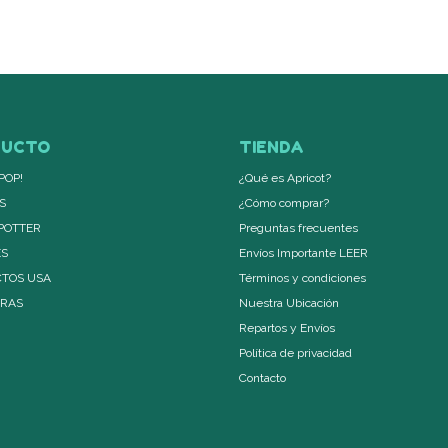
DUCTO
TIENDA
POP!
¿Qué es Apricot?
S
¿Cómo comprar?
POTTER
Preguntas frecuentes
ES
Envíos Importante LEER
TOS USA
Términos y condiciones
ERAS
Nuestra Ubicación
Repartos y Envíos
Política de privacidad
Contacto