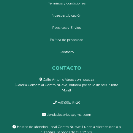
Términos y condiciones
Nuestra Ubicación
Repartos y Envíos
Política de privacidad
Contacto
CONTACTO
Calle Antonio Varas 203, local 19
(Galería Comercial Centro Nuevo, entrada por calle Illapel) Puerto
Montt
+56966437326
tiendadeapricot@gmail.com
Horario de atención Local Centro Nuevo: Lunes a Viernes de 10 a
18:30hrs, Sábados de 11 a 17 hrs