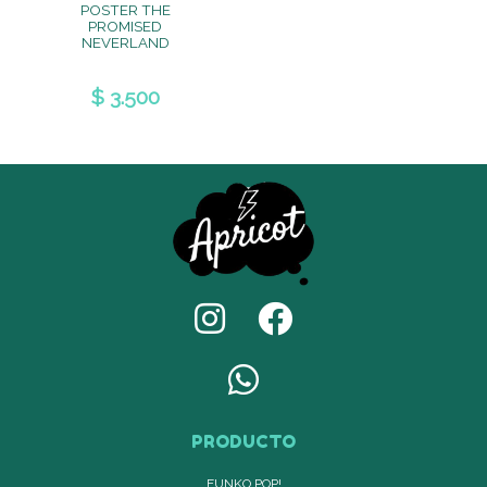
POSTER THE
PROMISED
NEVERLAND
$ 3.500
PRODUCTO
FUNKO POP!