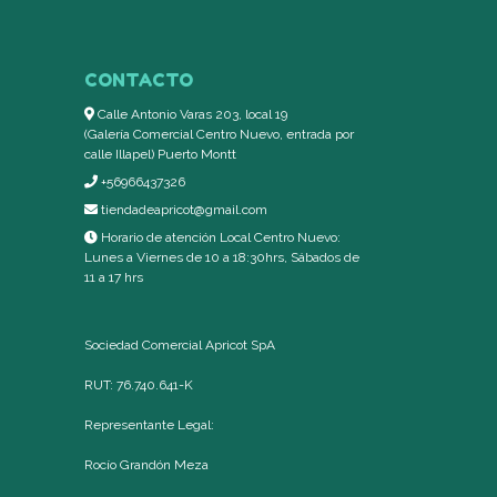
CONTACTO
Calle Antonio Varas 203, local 19
(Galería Comercial Centro Nuevo, entrada por
calle Illapel) Puerto Montt
+56966437326
tiendadeapricot@gmail.com
Horario de atención Local Centro Nuevo:
Lunes a Viernes de 10 a 18:30hrs, Sábados de
11 a 17 hrs
Sociedad Comercial Apricot SpA
RUT: 76.740.641-K
Representante Legal:
Rocío Grandón Meza