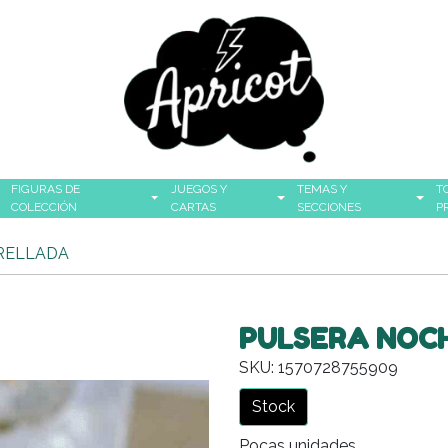
FIGURAS DE
JUEGOS Y
TEMAS Y
T
COLECCIÓN
CARTAS
SECCIONES
P
RELLADA
PULSERA NOC
SKU: 1570728755909
Stock
Pocas unidades.