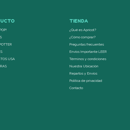
DUCTO
TIENDA
POP!
¿Qué es Apricot?
S
¿Cómo comprar?
POTTER
Preguntas frecuentes
ES
Envíos Importante LEER
TOS USA
Términos y condiciones
ERAS
Nuestra Ubicación
Repartos y Envíos
Política de privacidad
Contacto