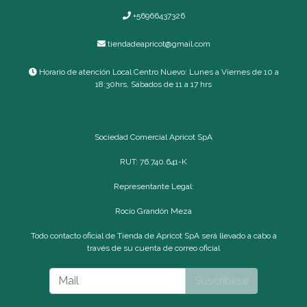
+56966437326
tiendadeapricot@gmail.com
Horario de atención Local Centro Nuevo: Lunes a Viernes de 10 a
18:30hrs, Sábados de 11 a 17 hrs
Sociedad Comercial Apricot SpA
RUT: 76.740.641-K
Representante Legal:
Rocío Grandón Meza
Todo contacto oficial de Tienda de Apricot SpA será llevado a cabo a
través de su cuenta de correo oficial
Suscribirse