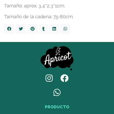
Tamaño: aprox. 3,4*2,3*1cm.
Tamaño de la cadena: 75-80cm.
PRODUCTO