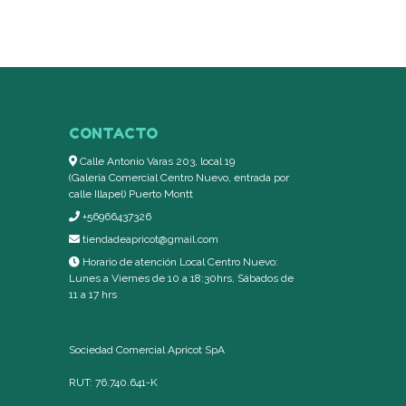
CONTACTO
Calle Antonio Varas 203, local 19
(Galería Comercial Centro Nuevo, entrada por
calle Illapel) Puerto Montt
+56966437326
tiendadeapricot@gmail.com
Horario de atención Local Centro Nuevo:
Lunes a Viernes de 10 a 18:30hrs, Sábados de
11 a 17 hrs
Sociedad Comercial Apricot SpA
RUT: 76.740.641-K