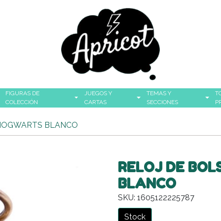
FIGURAS DE
JUEGOS Y
TEMAS Y
T
COLECCIÓN
CARTAS
SECCIONES
P
 HOGWARTS BLANCO
RELOJ DE BOL
BLANCO
SKU: 1605122225787
Stock