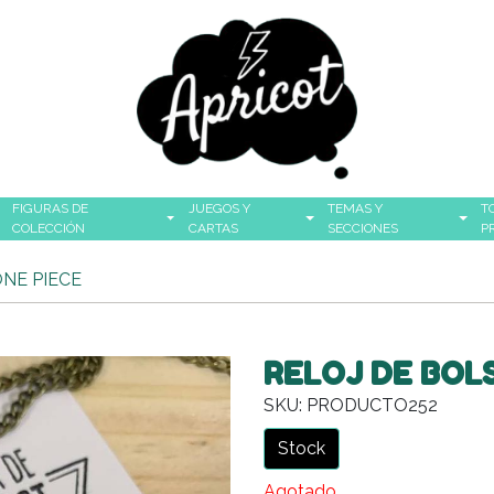
FIGURAS DE
JUEGOS Y
TEMAS Y
T
COLECCIÓN
CARTAS
SECCIONES
P
ONE PIECE
RELOJ DE BOLS
SKU: PRODUCTO252
Stock
Agotado.