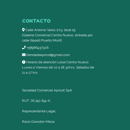
CONTACTO
Calle Antonio Varas 203, local 19
(Galería Comercial Centro Nuevo, entrada por
calle Illapel) Puerto Montt
+56966437326
tiendadeapricot@gmail.com
Horario de atención Local Centro Nuevo:
Lunes a Viernes de 10 a 18:30hrs, Sábados de
11 a 17 hrs
Sociedad Comercial Apricot SpA
RUT: 76.740.641-K
Representante Legal:
Rocío Grandón Meza