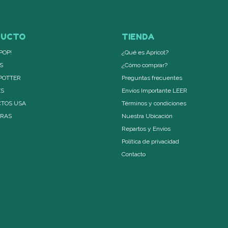
DUCTO
TIENDA
POP!
¿Qué es Apricot?
S
¿Cómo comprar?
POTTER
Preguntas frecuentes
ES
Envíos Importante LEER
TOS USA
Términos y condiciones
ERAS
Nuestra Ubicación
Repartos y Envíos
Política de privacidad
Contacto