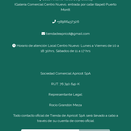
(Galería Comercial Centro Nuevo, entrada por calle Illapel) Puerto
Montt
+56966437326
tiendadeapricot@gmail.com
Horario de atención Local Centro Nuevo: Lunes a Viernes de 10 a
18:30hrs, Sábados de 11 a 17 hrs
Sociedad Comercial Apricot SpA
RUT: 76.740.641-K
Representante Legal:
Rocío Grandón Meza
Todo contacto oficial de Tienda de Apricot SpA será llevado a cabo a
través de su cuenta de correo oficial