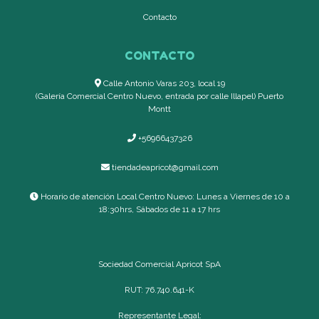
Contacto
CONTACTO
Calle Antonio Varas 203, local 19
(Galería Comercial Centro Nuevo, entrada por calle Illapel) Puerto
Montt
+56966437326
tiendadeapricot@gmail.com
Horario de atención Local Centro Nuevo: Lunes a Viernes de 10 a
18:30hrs, Sábados de 11 a 17 hrs
Sociedad Comercial Apricot SpA
RUT: 76.740.641-K
Representante Legal: