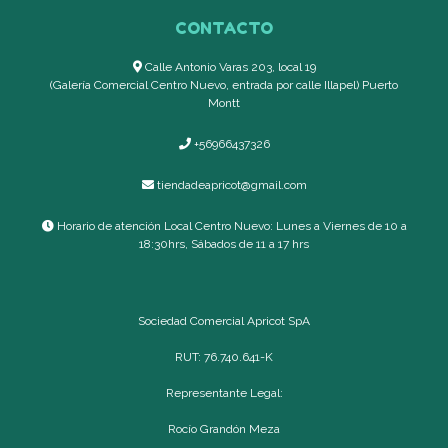
CONTACTO
Calle Antonio Varas 203, local 19
(Galería Comercial Centro Nuevo, entrada por calle Illapel) Puerto
Montt
+56966437326
tiendadeapricot@gmail.com
Horario de atención Local Centro Nuevo: Lunes a Viernes de 10 a
18:30hrs, Sábados de 11 a 17 hrs
Sociedad Comercial Apricot SpA
RUT: 76.740.641-K
Representante Legal:
Rocío Grandón Meza