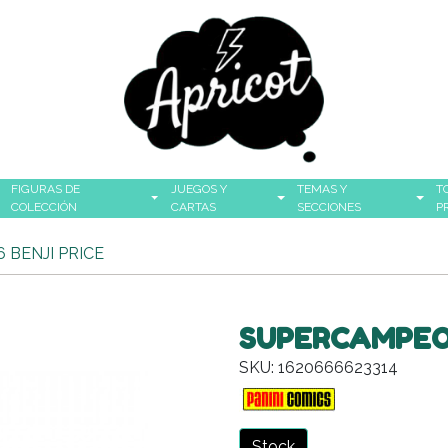
FIGURAS DE
JUEGOS Y
TEMAS Y
T
COLECCIÓN
CARTAS
SECCIONES
P
 BENJI PRICE
SUPERCAMPEON
SKU: 1620666623314
Stock