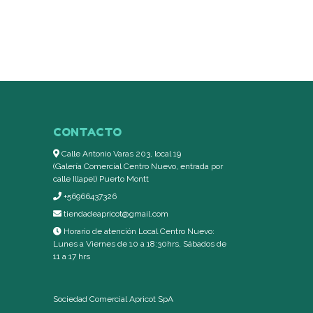
CONTACTO
Calle Antonio Varas 203, local 19
(Galería Comercial Centro Nuevo, entrada por
calle Illapel) Puerto Montt
+56966437326
tiendadeapricot@gmail.com
Horario de atención Local Centro Nuevo:
Lunes a Viernes de 10 a 18:30hrs, Sábados de
11 a 17 hrs
Sociedad Comercial Apricot SpA