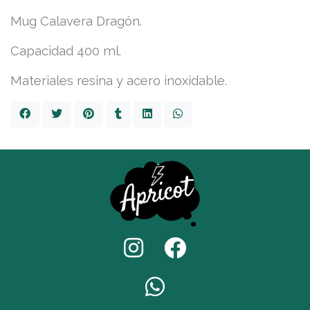
Mug Calavera Dragón.
Capacidad 400 ml.
Materiales resina y acero inoxidable.