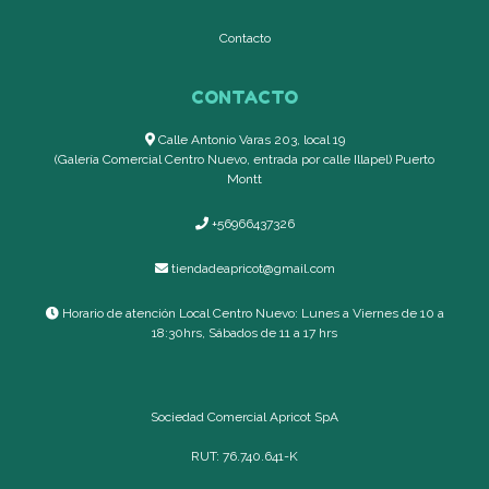
Contacto
CONTACTO
Calle Antonio Varas 203, local 19
(Galería Comercial Centro Nuevo, entrada por calle Illapel) Puerto
Montt
+56966437326
tiendadeapricot@gmail.com
Horario de atención Local Centro Nuevo: Lunes a Viernes de 10 a
18:30hrs, Sábados de 11 a 17 hrs
Sociedad Comercial Apricot SpA
RUT: 76.740.641-K