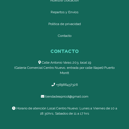
Nuestra Ubicación
Repartos y Envíos
Política de privacidad
Contacto
CONTACTO
Calle Antonio Varas 203, local 19
(Galería Comercial Centro Nuevo, entrada por calle Illapel) Puerto
Montt
+56966437326
tiendadeapricot@gmail.com
Horario de atención Local Centro Nuevo: Lunes a Viernes de 10 a
18:30hrs, Sábados de 11 a 17 hrs