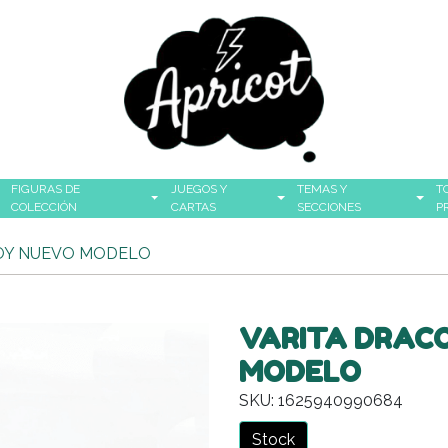
FIGURAS DE
JUEGOS Y
TEMAS Y
T
COLECCIÓN
CARTAS
SECCIONES
P
OY NUEVO MODELO
VARITA DRAC
MODELO
SKU: 1625940990684
Stock