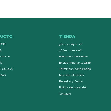
DUCTO
TIENDA
POP!
¿Qué es Apricot?
S
¿Cómo comprar?
POTTER
Preguntas frecuentes
ES
Envíos Importante LEER
TOS USA
Términos y condiciones
ERAS
Nuestra Ubicación
Repartos y Envíos
Política de privacidad
Contacto