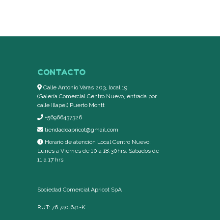
CONTACTO
Calle Antonio Varas 203, local 19
(Galería Comercial Centro Nuevo, entrada por
calle Illapel) Puerto Montt
+56966437326
tiendadeapricot@gmail.com
Horario de atención Local Centro Nuevo:
Lunes a Viernes de 10 a 18:30hrs, Sábados de
11 a 17 hrs
Sociedad Comercial Apricot SpA
RUT: 76.740.641-K