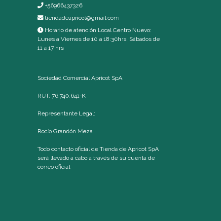
+56966437326
tiendadeapricot@gmail.com
Horario de atención Local Centro Nuevo:
Lunes a Viernes de 10 a 18:30hrs, Sábados de
11 a 17 hrs
Sociedad Comercial Apricot SpA
RUT: 76.740.641-K
Representante Legal:
Rocío Grandón Meza
Todo contacto oficial de Tienda de Apricot SpA
será llevado a cabo a través de su cuenta de
correo oficial