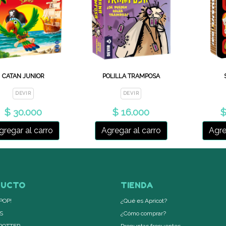
CATAN JUNIOR
POLILLA TRAMPOSA
DEVIR
DEVIR
$ 30.000
$ 16.000
$
gregar al carro
Agregar al carro
Agre
DUCTO
TIENDA
POP!
¿Qué es Apricot?
S
¿Cómo comprar?
POTTER
Preguntas frecuentes