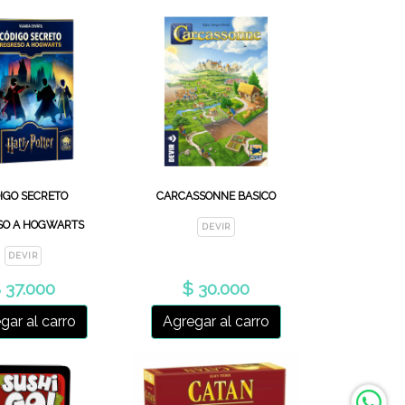
IGO SECRETO
CARCASSONNE BASICO
SO A HOGWARTS
DEVIR
DEVIR
 37.000
$ 30.000
gar al carro
Agregar al carro