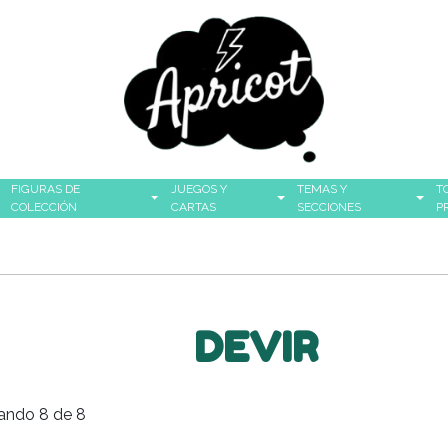
FIGURAS DE
JUEGOS Y
TEMAS Y
T
COLECCIÓN
CARTAS
SECCIONES
P
DEVIR
ando 8 de 8