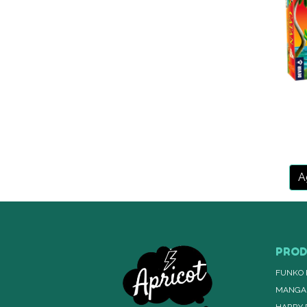
A
PRO
FUNKO 
MANGA
HARRY 