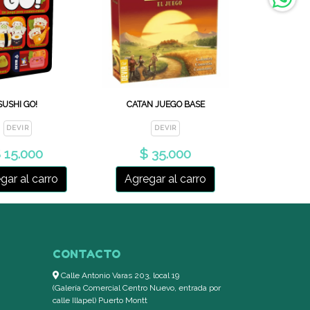
SUSHI GO!
CATAN JUEGO BASE
DEVIR
DEVIR
 15.000
$ 35.000
gar al carro
Agregar al carro
CONTACTO
Calle Antonio Varas 203, local 19
(Galería Comercial Centro Nuevo, entrada por
calle Illapel) Puerto Montt