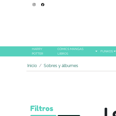
HARRY
CÓMICS MANGAS
FUNKOS
POTTER
LIBROS
Inicio
Sobres y álbumes
Filtros
L