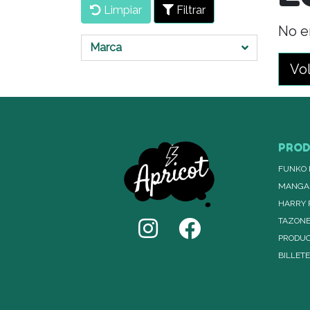
Limpiar
Filtrar
No e
Marca
Vol
PRO
FUNKO 
MANGA
HARRY 
TAZON
PRODUC
BILLET