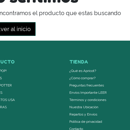
ncontramos el producto que estas buscando
ver al inicio
DUCTO
TIENDA
POP!
¿Qué es Apricot?
S
¿Cómo comprar?
POTTER
Preguntas frecuentes
ES
Envíos Importante LEER
TOS USA
Términos y condiciones
ERAS
Nuestra Ubicación
Repartos y Envíos
Política de privacidad
Contacto