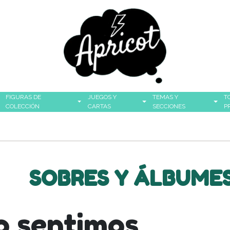
FIGURAS DE
JUEGOS Y
TEMAS Y
T
COLECCIÓN
CARTAS
SECCIONES
P
SOBRES Y ÁLBUME
o sentimos