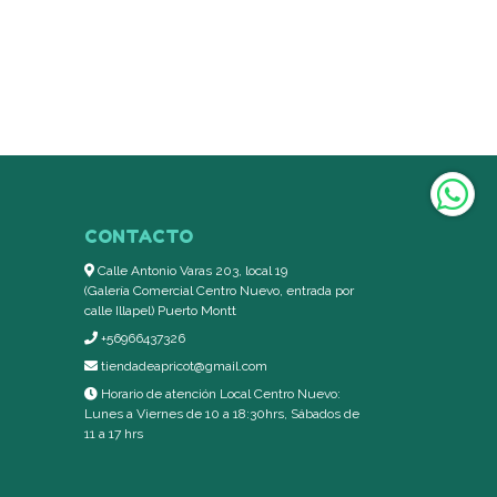
CONTACTO
Calle Antonio Varas 203, local 19
(Galería Comercial Centro Nuevo, entrada por
calle Illapel) Puerto Montt
+56966437326
tiendadeapricot@gmail.com
Horario de atención Local Centro Nuevo:
Lunes a Viernes de 10 a 18:30hrs, Sábados de
11 a 17 hrs