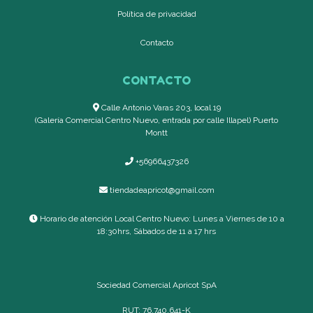
Política de privacidad
Contacto
CONTACTO
Calle Antonio Varas 203, local 19
(Galería Comercial Centro Nuevo, entrada por calle Illapel) Puerto
Montt
+56966437326
tiendadeapricot@gmail.com
Horario de atención Local Centro Nuevo: Lunes a Viernes de 10 a
18:30hrs, Sábados de 11 a 17 hrs
Sociedad Comercial Apricot SpA
RUT: 76.740.641-K