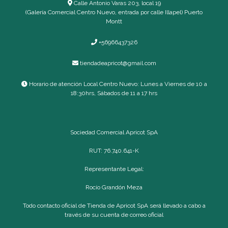
Calle Antonio Varas 203, local 19
(Galería Comercial Centro Nuevo, entrada por calle Illapel) Puerto
Montt
+56966437326
tiendadeapricot@gmail.com
Horario de atención Local Centro Nuevo: Lunes a Viernes de 10 a
18:30hrs, Sábados de 11 a 17 hrs
Sociedad Comercial Apricot SpA
RUT: 76.740.641-K
Representante Legal:
Rocío Grandón Meza
Todo contacto oficial de Tienda de Apricot SpA será llevado a cabo a
través de su cuenta de correo oficial