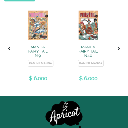
MANGA
MANGA
FAIRY TAIL
FAIRY TAIL
N.9
N.10
A
PANINI MANGA
PANINI MANGA
$ 6.000
$ 6.000