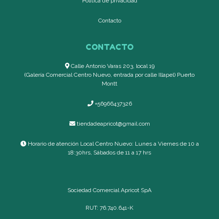
Política de privacidad
Contacto
CONTACTO
Calle Antonio Varas 203, local 19
(Galería Comercial Centro Nuevo, entrada por calle Illapel) Puerto
Montt
+56966437326
tiendadeapricot@gmail.com
Horario de atención Local Centro Nuevo: Lunes a Viernes de 10 a
18:30hrs, Sábados de 11 a 17 hrs
Sociedad Comercial Apricot SpA
RUT: 76.740.641-K