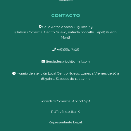
CONTACTO
Calle Antonio Varas 203, local 19
(Galería Comercial Centro Nuevo, entrada por calle Illapel) Puerto
Montt
+56966437326
tiendadeapricot@gmail.com
Horario de atención Local Centro Nuevo: Lunes a Viernes de 10 a
18:30hrs, Sábados de 11 a 17 hrs
Sociedad Comercial Apricot SpA
RUT: 76.740.641-K
Representante Legal: