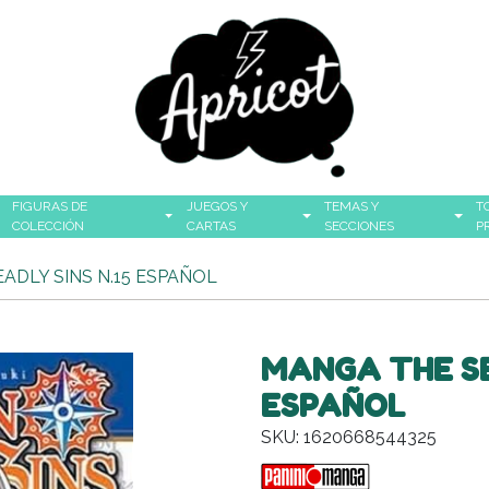
FIGURAS DE
JUEGOS Y
TEMAS Y
T
COLECCIÓN
CARTAS
SECCIONES
P
ADLY SINS N.15 ESPAÑOL
MANGA THE SE
ESPAÑOL
SKU: 1620668544325