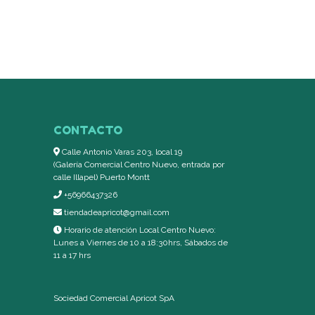
CONTACTO
Calle Antonio Varas 203, local 19
(Galería Comercial Centro Nuevo, entrada por
calle Illapel) Puerto Montt
+56966437326
tiendadeapricot@gmail.com
Horario de atención Local Centro Nuevo:
Lunes a Viernes de 10 a 18:30hrs, Sábados de
11 a 17 hrs
Sociedad Comercial Apricot SpA