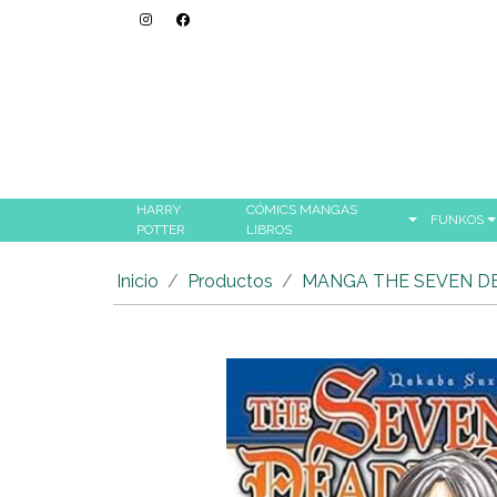
HARRY
CÓMICS MANGAS
FUNKOS
POTTER
LIBROS
Inicio
Productos
MANGA THE SEVEN DE