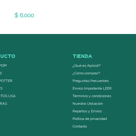
$ 6.000
DUCTO
TIENDA
POP!
¿Qué es Apricot?
S
¿Cómo comprar?
POTTER
Preguntas frecuentes
ES
Envíos Importante LEER
TOS USA
Términos y condiciones
ERAS
Nuestra Ubicación
Repartos y Envíos
Política de privacidad
Contacto