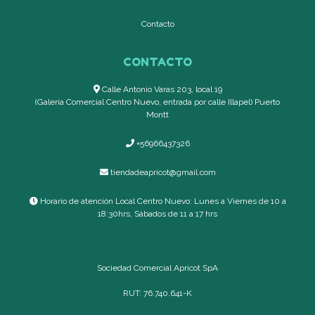
Contacto
CONTACTO
Calle Antonio Varas 203, local 19
(Galería Comercial Centro Nuevo, entrada por calle Illapel) Puerto
Montt
+56966437326
tiendadeapricot@gmail.com
Horario de atención Local Centro Nuevo: Lunes a Viernes de 10 a
18:30hrs, Sábados de 11 a 17 hrs
Sociedad Comercial Apricot SpA
RUT: 76.740.641-K