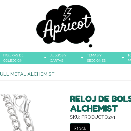
FIGURAS DE
JUEGOS Y
TEMAS Y
T
COLECCIÓN
CARTAS
SECCIONES
P
FULL METAL ALCHEMIST
RELOJ DE BOL
ALCHEMIST
SKU: PRODUCTO251
Stock