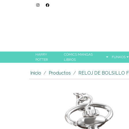
HARRY
CÓMICS MANGAS
FUNKOS
POTTER
LIBROS
Inicio
Productos
RELOJ DE BOLSILLO 