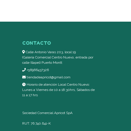
CONTACTO
Calle Antonio Varas 203, local 19
(Galería Comercial Centro Nuevo, entrada por
calle Illapel) Puerto Montt
+56966437326
tiendadeapricot@gmail.com
Horario de atención Local Centro Nuevo:
Lunes a Viernes de 10 a 18:30hrs, Sábados de
11 a 17 hrs
Sociedad Comercial Apricot SpA
RUT: 76.740.641-K