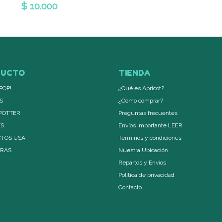
$ 10.000
DUCTO
TIENDA
POP!
¿Qué es Apricot?
S
¿Cómo comprar?
POTTER
Preguntas frecuentes
ES
Envíos Importante LEER
TOS USA
Términos y condiciones
ERAS
Nuestra Ubicación
Repartos y Envíos
Política de privacidad
Contacto